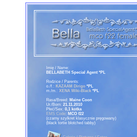
Imię / Name:
BELLABETH Special Agent *PL
Rodzice / Parents:
o./f.:
KAZAAM
Dirigo
*PL
m./m.:
XENA Wiki-Black
*PL
Rasa/Breed:
Maine Coon
Ur./Born:
21.11.2010
Płeć/Sex:
0,1
kotka
EMS Code
:
MCO f22
(czarny szylkret klasycznie pręgowany)
(black tortie blotched tabby)