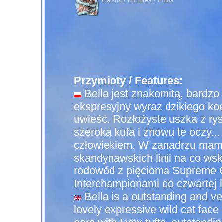
Galeria / Pictures / Fotos
Przymioty / Features:
Bella jest znakomitą, bardzo 
ekspresyjny wyraz dzikiego koc
uwieść. Rozłożyste uszka z rys
szeroka kufa i znowu te oczy...
człowiekiem.
W zanadrzu mamy
skandynawskich linii na co ws
rodowód z pięcioma Supreme 
Interchampionami do czwartej l
Bella is a outstanding and ve
lovely expressive wild cat face 