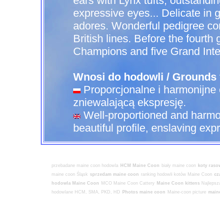
ears with Lynx tufts, outstandi
expressive eyes... Delicate in
adores. Wonderful pedigree co
British lines. Before the fourt
Champions and five Grand Int
Wnosi do hodowli / Grounds 
Proporcjonalne i harmonijne c
zniewalającą ekspresję.
Well-proportioned and harmo
beautiful profile, enslaving exp